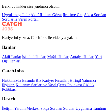
Belki bu linkler size yardımcı olabilir
Uygulamayı İndir
Aktif İlanlara Gözat
İletişime Geç
Sıkça Sorulan
Sorular
İş Veren Portalı
Kariyerini yazma, CatchJobs ile videoyla yakala!
İlanlar
Aktif İlanlar
İstanbul İlanları
Muğla İlanları
Antalya İlanları
Yurt
Dışı İlanları
CatchJobs
Hakkımızda
Basında Biz
Kariyer Fırsatları
Hiring!
Yatırımcı
İlişkileri
Kullanım Şartları ve Yasal
Çerez Politikası
Gizlilik
Politikası
Destek
İletişim
Yardım Merkezi
Sıkça Sorulan Sorular
Uygulama Tanıtımı