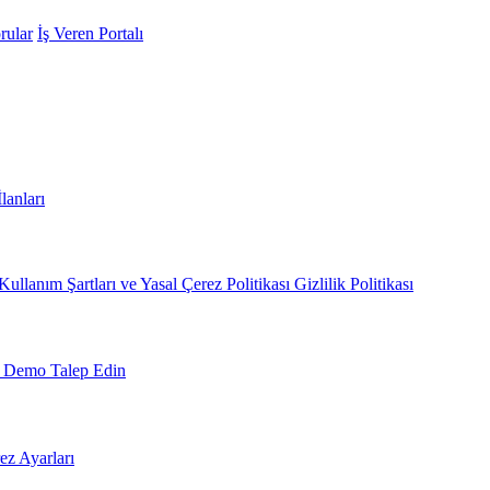
rular
İş Veren Portalı
İlanları
Kullanım Şartları ve Yasal
Çerez Politikası
Gizlilik Politikası
Demo Talep Edin
ez Ayarları