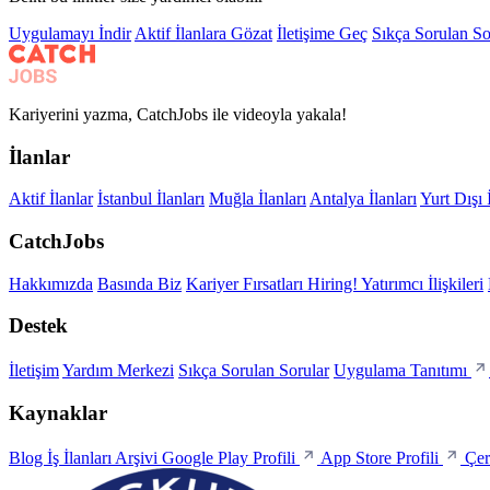
Uygulamayı İndir
Aktif İlanlara Gözat
İletişime Geç
Sıkça Sorulan So
Kariyerini yazma, CatchJobs ile videoyla yakala!
İlanlar
Aktif İlanlar
İstanbul İlanları
Muğla İlanları
Antalya İlanları
Yurt Dışı 
CatchJobs
Hakkımızda
Basında Biz
Kariyer Fırsatları
Hiring!
Yatırımcı İlişkileri
Destek
İletişim
Yardım Merkezi
Sıkça Sorulan Sorular
Uygulama Tanıtımı
Kaynaklar
Blog
İş İlanları Arşivi
Google Play Profili
App Store Profili
Çer