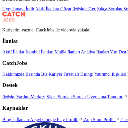
Uygulamayı İndir
Aktif İlanlara Gözat
İletişime Geç
Sıkça Sorulan So
Kariyerini yazma, CatchJobs ile videoyla yakala!
İlanlar
Aktif İlanlar
İstanbul İlanları
Muğla İlanları
Antalya İlanları
Yurt Dışı 
CatchJobs
Hakkımızda
Basında Biz
Kariyer Fırsatları
Hiring!
Yatırımcı İlişkileri
Destek
İletişim
Yardım Merkezi
Sıkça Sorulan Sorular
Uygulama Tanıtımı
Kaynaklar
Blog
İş İlanları Arşivi
Google Play Profili
App Store Profili
Çer