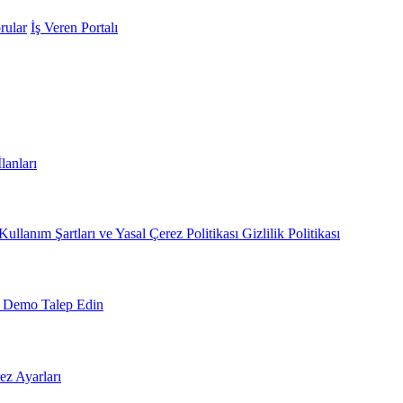
rular
İş Veren Portalı
İlanları
Kullanım Şartları ve Yasal
Çerez Politikası
Gizlilik Politikası
Demo Talep Edin
ez Ayarları