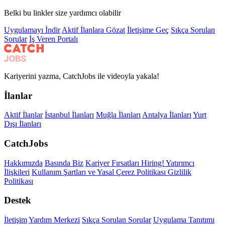
Belki bu linkler size yardımcı olabilir
Uygulamayı İndir
Aktif İlanlara Gözat
İletişime Geç
Sıkça Sorulan
Sorular
İş Veren Portalı
Kariyerini yazma, CatchJobs ile videoyla yakala!
İlanlar
Aktif İlanlar
İstanbul İlanları
Muğla İlanları
Antalya İlanları
Yurt
Dışı İlanları
CatchJobs
Hakkımızda
Basında Biz
Kariyer Fırsatları
Hiring!
Yatırımcı
İlişkileri
Kullanım Şartları ve Yasal
Çerez Politikası
Gizlilik
Politikası
Destek
İletişim
Yardım Merkezi
Sıkça Sorulan Sorular
Uygulama Tanıtımı